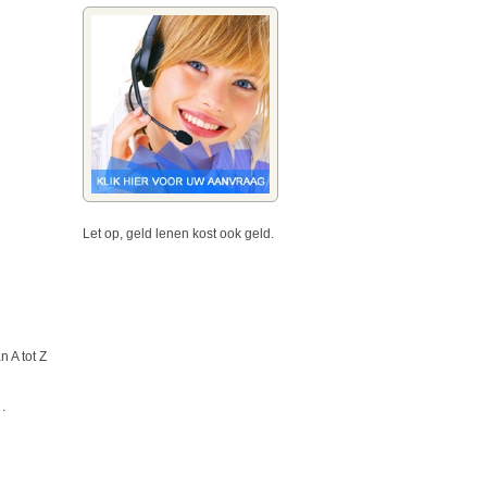
Let op, geld lenen kost ook geld.
 A tot Z
.