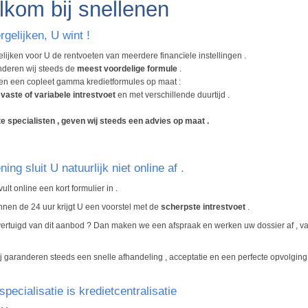
kom bij snellenen
rgelijken, U wint !
elijken voor U de rentvoeten van meerdere financïele instellingen .
nderen wij steeds de
meest voordelige formule
.
en een copleet gamma kredietformules op maat :
n
vaste of variabele intrestvoet
en met verschillende duurtijd .
e specialisten , geven wij steeds een advies op maat .
ning sluit U natuurlijk niet online af .
vult online een kort formulier in .
nnen de 24 uur krijgt U een voorstel met de
scherpste intrestvoet
.
ertuigd van dit aanbod ? Dan maken we een afspraak en werken uw dossier af , van
j garanderen steeds een snelle afhandeling , acceptatie en een perfecte opvolging 
pecialisatie is kredietcentralisatie