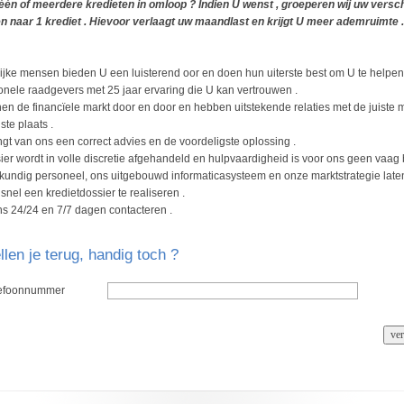
één of meerdere kredieten in omloop ? Indien U wenst , groeperen wij uw versch
n naar 1 krediet . Hievoor verlaagt uw maandlast en krijgt U meer ademruimte .
ijke mensen bieden U een luisterend oor en doen hun uiterste best om U te helpen.
onele raadgevers met 25 jaar ervaring die U kan vertrouwen .
n de financïele markt door en door en hebben uitstekende relaties met de juiste
ste plaats .
gt van ons een correct advies en de voordeligste oplossing .
er wordt in volle discretie afgehandeld en hulpvaardigheid is voor ons geen vaag 
undig personeel, ons uitgebouwd informaticasysteem en onze marktstrategie late
 snel een kredietdossier te realiseren .
s 24/24 en 7/7 dagen contacteren .
llen je terug, handig toch ?
lefoonnummer