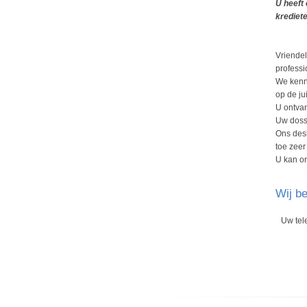
U heeft 
krediete
Vriendel
professi
We kenne
op de jui
U ontvan
Uw dossi
Ons desk
toe zeer
U kan on
Wij be
Uw te