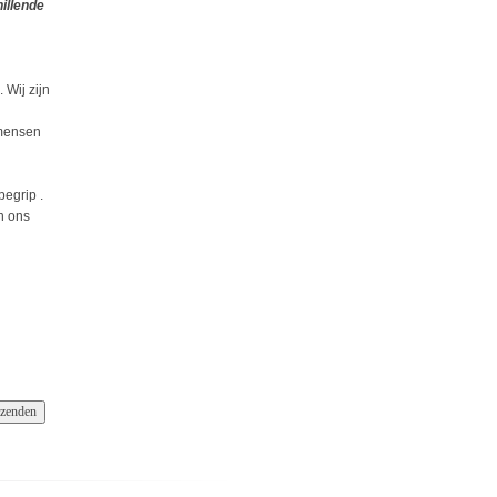
illende
 Wij zijn
 mensen
begrip .
n ons