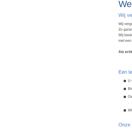
Wel
Wij ve
Wij verg
Zo gara
Wij bied
met ee
Als echt
Een le
U 
Bi
Ov
.
Wi
Onze s